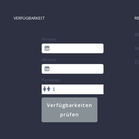
VERFÜGBARKEIT
R
A
Anreise
I
Abreise
D
Personen
Verfügbarkeiten
prüfen