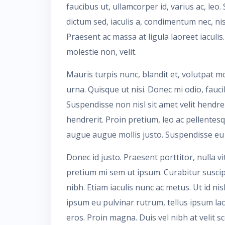
faucibus ut, ullamcorper id, varius ac, leo
dictum sed, iaculis a, condimentum nec, nis
Praesent ac massa at ligula laoreet iaculis.
molestie non, velit.
Mauris turpis nunc, blandit et, volutpat mo
urna. Quisque ut nisi. Donec mi odio, faucibu
Suspendisse non nisl sit amet velit hendrer
hendrerit. Proin pretium, leo ac pellentesq
augue augue mollis justo. Suspendisse eu lig
Donec id justo. Praesent porttitor, nulla vi
pretium mi sem ut ipsum. Curabitur suscipi
nibh. Etiam iaculis nunc ac metus. Ut id nisl
ipsum eu pulvinar rutrum, tellus ipsum lao
eros. Proin magna. Duis vel nibh at velit sc