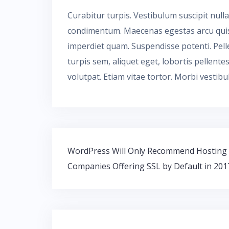
Curabitur turpis. Vestibulum suscipit nulla 
condimentum. Maecenas egestas arcu quis l
imperdiet quam. Suspendisse potenti. Pe
turpis sem, aliquet eget, lobortis pellente
volutpat. Etiam vitae tortor. Morbi vestib
Beitragsnavigation
WordPress Will Only Recommend Hosting
Companies Offering SSL by Default in 201