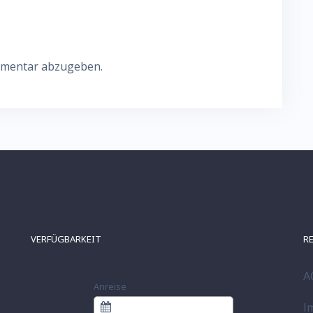
mmentar abzugeben.
VERFÜGBARKEIT
R
A
Anreise
I