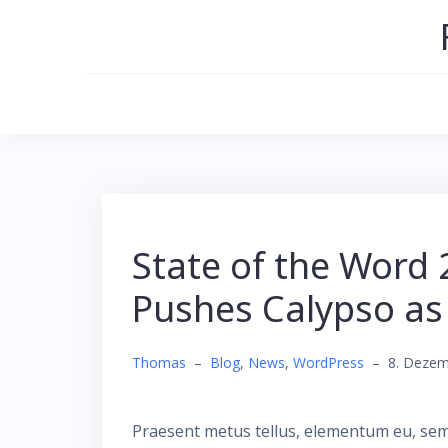
Skip
to
content
State of the Word
Pushes Calypso as
Thomas
–
Blog
,
News
,
WordPress
–
8. Dezem
Praesent metus tellus, elementum eu, semp